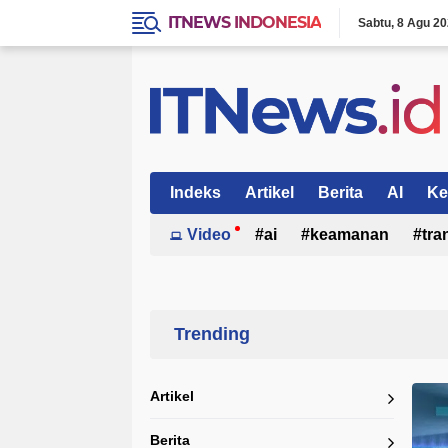
ITNEWS INDONESIA
Sabtu
8 Agu 2
Indeks
Artikel
Berita
AI
Ke
Video
ai
keamanan
tra
Home
Currently Browsing: AI dalam komunikasi global
Artikel
Berita