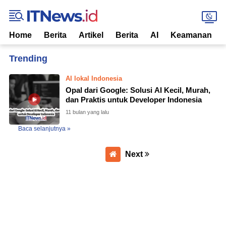
Home
Berita
Artikel
Berita
AI
Keamanan
Home
Currently Browsing: AI lokal Indonesia
AI lokal Indonesia
Opal dari Google: Solusi AI Kecil, Murah,
dan Praktis untuk Developer Indonesia
11 bulan yang lalu
Baca selanjutnya »
Next