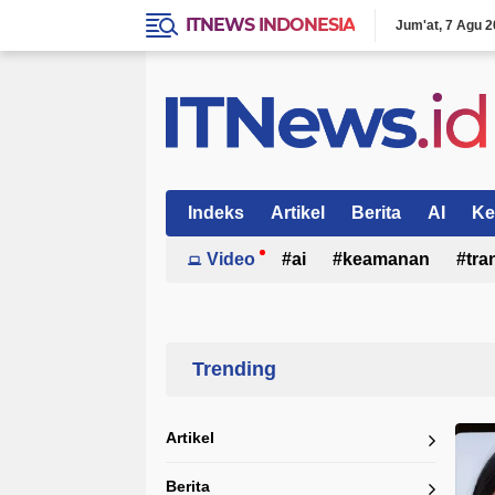
ITNEWS INDONESIA
Jum'at
7 Agu 2
Indeks
Artikel
Berita
AI
Ke
Video
ai
keamanan
tra
Home
Currently Browsing: Beauty mode Samsung
Artikel
Berita