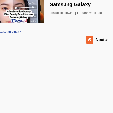
Samsung Galaxy
tips selfie glowing |
11 bulan yang lalu
a selanjutnya »
Next