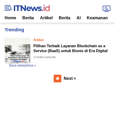
Home
Berita
Artikel
Berita
AI
Keamanan
Home
Currently Browsing: Blockchain enterprise
Artikel
Pilihan Terbaik Layanan Blockchain as a
Service (BaaS) untuk Bisnis di Era Digital
12 bulan yang lalu
Baca selanjutnya »
Next