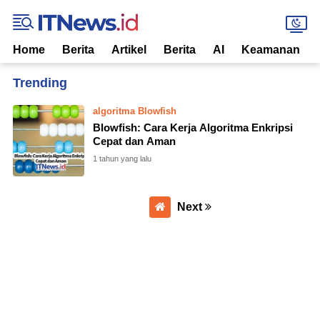
Home
Berita
Artikel
Berita
AI
Keamanan
Home
Currently Browsing: Blowfish vs AES
algoritma Blowfish
Blowfish: Cara Kerja Algoritma Enkripsi
Cepat dan Aman
1 tahun yang lalu
Next