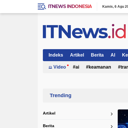
ITNEWS INDONESIA
Kamis
6 Agu 2
Indeks
Artikel
Berita
AI
Ke
Video
ai
keamanan
tra
Home
Currently Browsing: Deteksi liveness
Artikel
Berita