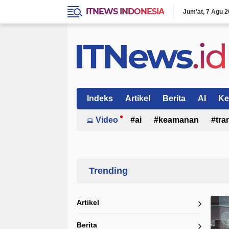
ITNEWS INDONESIA
Jum'at
7 Agu 2
Indeks
Artikel
Berita
AI
Ke
Video
ai
keamanan
tra
Home
Currently Browsing: Google BigQuery
Artikel
Berita