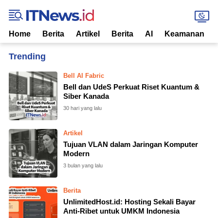
Home
Berita
Artikel
Berita
AI
Keamanan
Home
Currently Browsing: Infrastruktur
Bell AI Fabric
Bell dan UdeS Perkuat Riset Kuantum &
Siber Kanada
30 hari yang lalu
Artikel
Tujuan VLAN dalam Jaringan Komputer
Modern
3 bulan yang lalu
Berita
UnlimitedHost.id: Hosting Sekali Bayar
Anti-Ribet untuk UMKM Indonesia