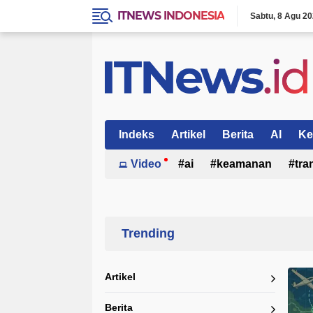
ITNEWS INDONESIA
Sabtu
8 Agu 2
Indeks
Artikel
Berita
AI
Ke
Video
ai
keamanan
tra
Home
Currently Browsing: Integrasi Satelit
Artikel
Berita