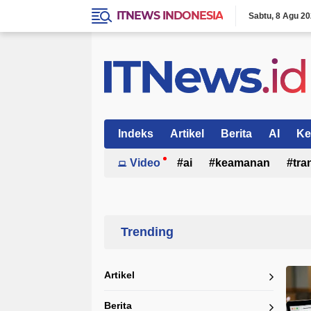
ITNEWS INDONESIA
Sabtu
8 Agu 2
Indeks
Artikel
Berita
AI
Ke
Video
ai
keamanan
tra
Home
Currently Browsing: Message Authentication Code (MAC)
Artikel
Berita