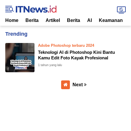
Home
Berita
Artikel
Berita
AI
Keamanan
Home
Currently Browsing: firefly ai adobe
Adobe Photoshop terbaru 2024
Teknologi AI di Photoshop Kini Bantu
Kamu Edit Foto Kayak Profesional
1 tahun yang lalu
Next