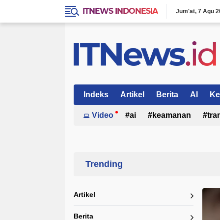
ITNEWS INDONESIA
Jum'at
7 Agu 2
Indeks
Artikel
Berita
AI
Ke
Video
ai
keamanan
tra
Home
Currently Browsing: object removal AI
Artikel
Berita