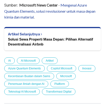
:
Microsoft News Center
-
Mengenal Azure
Sumber
Quantum Elements, solusi revolusioner untuk masa depan
kimia dan material
.
Artikel Selanjutnya
Solusi Sewa Properti Masa Depan: Pilihan Alternatif
Desentralisasi Airbnb
AI
AI Microsoft
Artikel
Azure Quantum Elements
Copilot Microsoft
Inovasi
Kecerdasan Buatan dalam Sains
Microsoft
Penemuan Ilmiah dengan AI
Platform
Teknologi AI Microsoft
Transformasi Digital