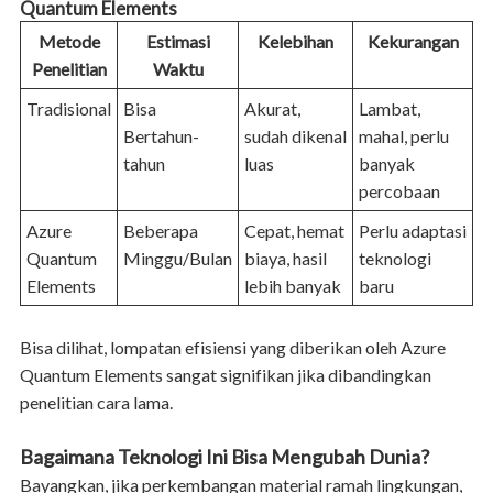
Quantum Elements
Metode
Estimasi
Kelebihan
Kekurangan
Penelitian
Waktu
Tradisional
Bisa
Akurat,
Lambat,
Bertahun-
sudah dikenal
mahal, perlu
tahun
luas
banyak
percobaan
Azure
Beberapa
Cepat, hemat
Perlu adaptasi
Quantum
Minggu/Bulan
biaya, hasil
teknologi
Elements
lebih banyak
baru
Bisa dilihat, lompatan efisiensi yang diberikan oleh Azure
Quantum Elements sangat signifikan jika dibandingkan
penelitian cara lama.
Bagaimana Teknologi Ini Bisa Mengubah Dunia?
Bayangkan, jika perkembangan material ramah lingkungan,