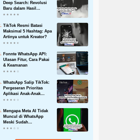
Deep Search: Revolusi
Baru dalam Hasil
Pencarian Internet
TikTok Resmi Batasi
Maksimal 5 Hashtag: Apa
Artinya untuk Kreator?
Fonnte WhatsApp API:
Ulasan Fitur, Cara Pakai
& Keamanan
WhatsApp Salip TikTok:
Pergeseran Prioritas
Aplikasi Anak-Anak
Indonesia 2025
Mengapa Meta AI Tidak
Muncul di WhatsApp
Meski Sudah
Diperbarui? Ini
Penyebab dan
Solusinya!