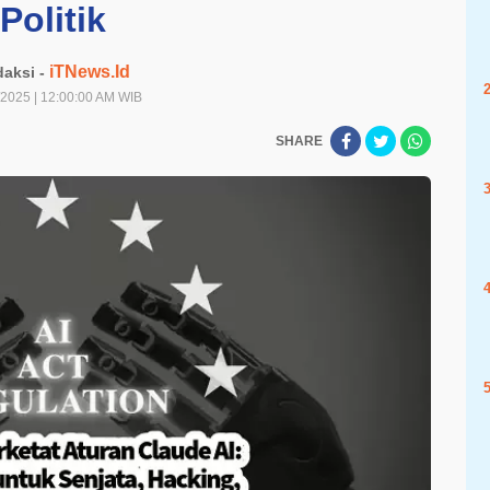
Politik
iTNews.Id
aksi -
/2025 | 12:00:00 AM WIB
SHARE