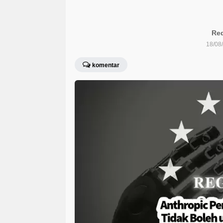
Red
18/08
komentar