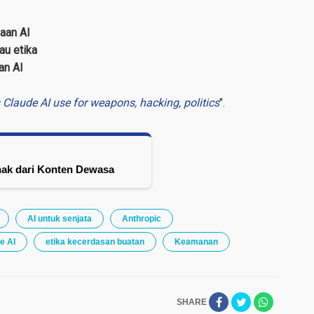
aan AI
au etika
an AI
Claude AI use for weapons, hacking, politics
".
nak dari Konten Dewasa
AI untuk senjata
Anthropic
e AI
etika kecerdasan buatan
Keamanan
SHARE