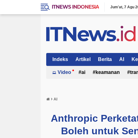
ITNEWS INDONESIA
Jum'at
7 Agu 2
Indeks
Artikel
Berita
AI
Ke
Video
ai
keamanan
tra
›
AI
Anthropic Perketa
Boleh untuk Sen