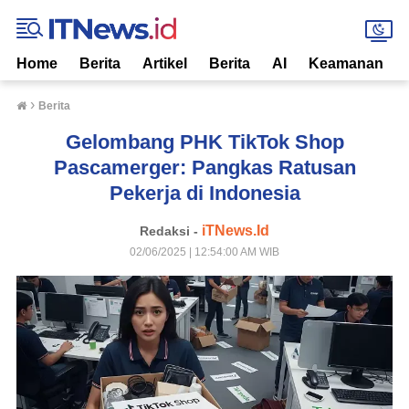
Home
Berita
Artikel
Berita
AI
Keamanan
›
Berita
Gelombang PHK TikTok Shop
Pascamerger: Pangkas Ratusan
Pekerja di Indonesia
iTNews.Id
Redaksi -
02/06/2025 | 12:54:00 AM WIB