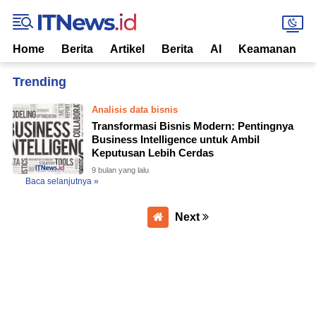
Home
Berita
Artikel
Berita
AI
Keamanan
Home
Currently Browsing: Business Intelligence
Analisis data bisnis
Transformasi Bisnis Modern: Pentingnya
Business Intelligence untuk Ambil
Keputusan Lebih Cerdas
9 bulan yang lalu
Baca selanjutnya »
Next