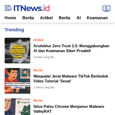
Home
Berita
Artikel
Berita
AI
Keamanan
Home
Currently Browsing: Malware
Artikel
Arsitektur Zero Trust 2.0: Menggabungkan
AI dan Keamanan Siber Proaktif
5 bulan yang lalu
Berita
Waspada! Jerat Malware TikTok Berkedok
Video Tutorial 'Sesat'
1 tahun yang lalu
Berita
Situs Palsu Chrome Menjamur Malware
ValleyRAT