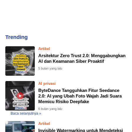
Home
Currently Browsing: DeepFake
Artikel
Arsitektur Zero Trust 2.0: Menggabungkan
AI dan Keamanan Siber Proaktif
5 bulan yang lalu
AI privasi
ByteDance Tangguhkan Fitur Seedance
2.0: AI yang Ubah Foto Wajah Jadi Suara
Memicu Risiko Deepfake
6 bulan yang lalu
Baca selanjutnya »
Artikel
Invisible Watermarking untuk Mendeteksi