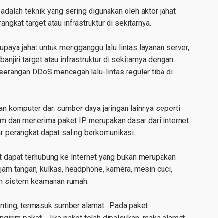
alah teknik yang sering digunakan oleh aktor jahat
kat target atau infrastruktur di sekitarnya.
paya jahat untuk mengganggu lalu lintas layanan server,
njiri target atau infrastruktur di sekitarnya dengan
serangan DDoS mencegah lalu-lintas reguler tiba di
n komputer dan sumber daya jaringan lainnya seperti
im dan menerima paket IP merupakan
dasar dari internet
ar perangkat dapat saling berkomunikasi.
at dapat terhubung ke Internet yang bukan merupakan
 jam tangan, kulkas, headphone, kamera, mesin cuci,
dan sistem keamanan rumah.
enting, termasuk sumber
alamat.
Pada paket
ngirim paket. Jika paket telah dipalsukan, maka alamat