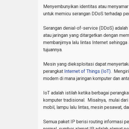
Menyembunyikan identitas atau menyamar ad
untuk memicu serangan DDoS terhadap perang
Serangan denial-of-service (DDoS) adalah u
atau jaringan yang ditargetkan dengan memba
membanjirnya lalu lintas Internet sehingga
tujuannya.
Mesin yang dieksploitasi dapat menyertaka
perangkat
Internet of Things (
IoT)
.
Mengir
modern
di mana jaringan
komputer
dan ant
IoT
adalah istilah ketika berbagai perangk
komputer tradisional. Misalnya, mulai dari
mobil, lampu lalu lintas, mesin pesawat, 
Semua paket IP berisi
routing informasi p
normal,
sumber
alamat IP adalah alamat pe