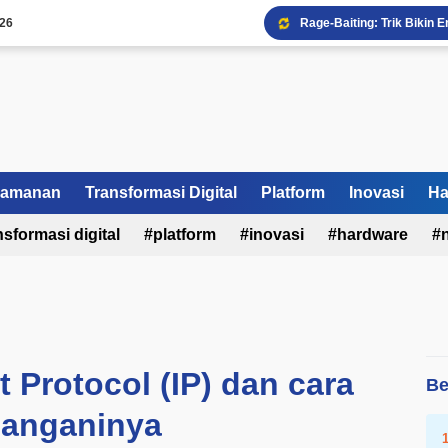
026
Rage-Baiting: Trik Bikin
Bahaya Doomscrolling Ba
Nvidia Bentuk Aliansi AI,
Shopee & Meta Rilis Monet
Mengapa Bisnis Anda But
Fonnte WhatsApp API: Ula
Dampak Pajak Online Bag
amanan
Transformasi Digital
Platform
Bell dan UdeS Perkuat Ri
Inovasi
Ha
Rangkuman Berita AI Juni
nsformasi digital
platform
inovasi
hardware
FOMO Digital: Kenapa Kit
t Protocol (IP) dan cara
Be
anganinya