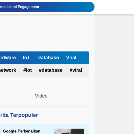
 Emosi demi Engagement
gi Otak
 Tanpa OpenAI
isasi Afiliasi Instagram
uh AI Fluency?
san Fitur, Cara Pakai & Keamanan
i UMKM Juli 2026
set Kuantum & Siber Kanada
rdware
IoT
Database
Viral
 2026 Terlengkap
network
iot
database
viral
a Susah Berhenti Refresh Timeline?
Video
rita Terpopuler
Google Perkenalkan