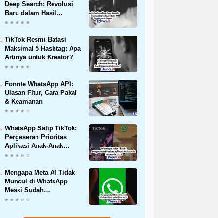
Deep Search: Revolusi
Baru dalam Hasil
Pencarian Internet
TikTok Resmi Batasi
Maksimal 5 Hashtag: Apa
Artinya untuk Kreator?
Fonnte WhatsApp API:
Ulasan Fitur, Cara Pakai
& Keamanan
WhatsApp Salip TikTok:
Pergeseran Prioritas
Aplikasi Anak-Anak
Indonesia 2025
Mengapa Meta AI Tidak
Muncul di WhatsApp
Meski Sudah
Diperbarui? Ini
Penyebab dan
Solusinya!