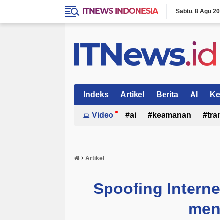
ITNEWS INDONESIA
Sabtu
8 Agu 2
Indeks
Artikel
Berita
AI
Ke
Video
ai
keamanan
tra
›
Artikel
Spoofing Interne
men