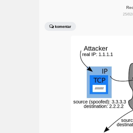
Red
25/02
komentar