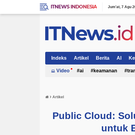
ITNEWS INDONESIA
Jum'at
7 Agu 2
Indeks
Artikel
Berita
AI
Ke
Video
ai
keamanan
tra
›
Artikel
Public Cloud: Sol
untuk 