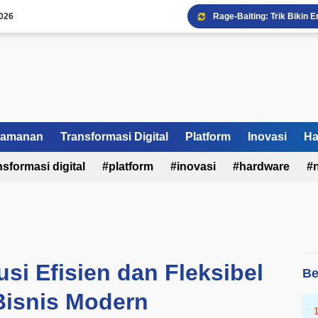
026
Rage-Baiting: Trik Bikin
Bahaya Doomscrolling Ba
Nvidia Bentuk Aliansi AI,
Shopee & Meta Rilis Monet
Mengapa Bisnis Anda But
Fonnte WhatsApp API: Ula
Dampak Pajak Online Bag
amanan
Transformasi Digital
Platform
Bell dan UdeS Perkuat Ri
Inovasi
Ha
Rangkuman Berita AI Juni
nsformasi digital
platform
inovasi
hardware
FOMO Digital: Kenapa Kit
usi Efisien dan Fleksibel
Be
Bisnis Modern