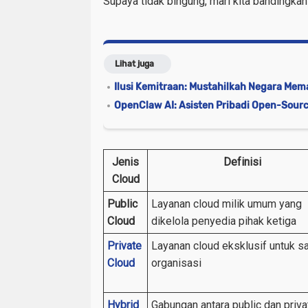
Supaya tidak bingung, mari kita bandingkan
Lihat juga
Ilusi Kemitraan: Mustahilkah Negara Mem
OpenClaw AI: Asisten Pribadi Open-Sour
Jenis
Definisi
Cloud
Public
Layanan cloud milik umum yang
Cloud
dikelola penyedia pihak ketiga
Private
Layanan cloud eksklusif untuk s
Cloud
organisasi
Hybrid
Gabungan antara public dan priva