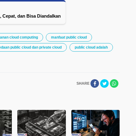
 Cepat, dan Bisa Diandalkan
ayanan cloud computing
manfaat public cloud
daan public cloud dan private cloud
public cloud adalah
SHARE