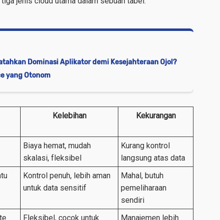
 tiga jenis cloud utama dalam sebuah tabel.
atahkan Dominasi Aplikator demi Kesejahteraan Ojol?
ce yang Otonom
Kelebihan
Kekurangan
Biaya hemat, mudah
Kurang kontrol
skalasi, fleksibel
langsung atas data
atu
Kontrol penuh, lebih aman
Mahal, butuh
untuk data sensitif
pemeliharaan
sendiri
te
Fleksibel, cocok untuk
Manajemen lebih