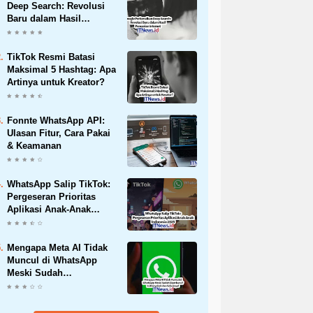
Deep Search: Revolusi
Baru dalam Hasil
Pencarian Internet
TikTok Resmi Batasi
Maksimal 5 Hashtag: Apa
Artinya untuk Kreator?
Fonnte WhatsApp API:
Ulasan Fitur, Cara Pakai
& Keamanan
WhatsApp Salip TikTok:
Pergeseran Prioritas
Aplikasi Anak-Anak
Indonesia 2025
Mengapa Meta AI Tidak
Muncul di WhatsApp
Meski Sudah
Diperbarui? Ini
Penyebab dan
Solusinya!