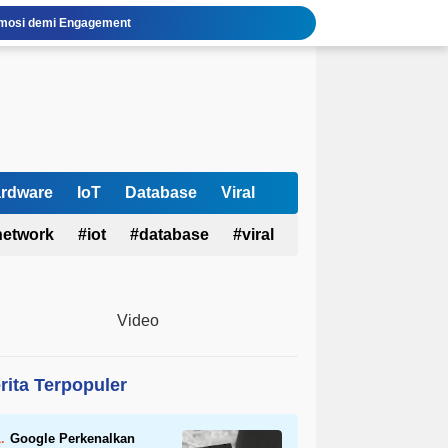
 Emosi demi Engagement
gi Otak
 Tanpa OpenAI
isasi Afiliasi Instagram
uh AI Fluency?
san Fitur, Cara Pakai & Keamanan
i UMKM Juli 2026
set Kuantum & Siber Kanada
rdware
IoT
Database
Viral
 2026 Terlengkap
network
iot
database
viral
a Susah Berhenti Refresh Timeline?
Video
rita Terpopuler
Google Perkenalkan