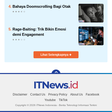
Bahaya Doomscrolling Bagi Otak
Rage-Baiting: Trik Bikin Emosi
demi Engagement
Lihat Selengkapnya
Disclaimer
Contact Us
Privacy Policy
About Us
Facebook
Youtube
TikTok
Copyright ©
2026 iTNews Indonesia - Berita Teknologi Informasi Terkini