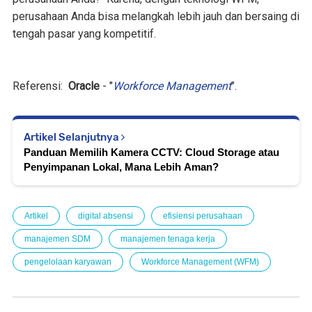
perusahaan Anda bisa melangkah lebih jauh dan bersaing di
tengah pasar yang kompetitif.
Referensi:
Oracle
- "
Workforce Management
".
Artikel Selanjutnya
Panduan Memilih Kamera CCTV: Cloud Storage atau
Penyimpanan Lokal, Mana Lebih Aman?
Artikel
digital absensi
efisiensi perusahaan
manajemen SDM
manajemen tenaga kerja
pengelolaan karyawan
Workforce Management (WFM)