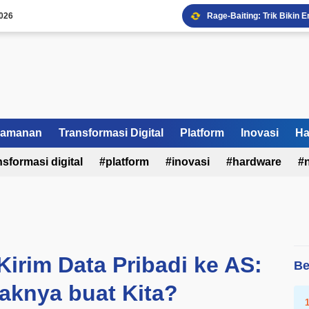
026
Rage-Baiting: Trik Bikin
Bahaya Doomscrolling Ba
Nvidia Bentuk Aliansi AI,
Shopee & Meta Rilis Monet
Mengapa Bisnis Anda But
Fonnte WhatsApp API: Ula
Dampak Pajak Online Bag
Bell dan UdeS Perkuat Ri
amanan
Transformasi Digital
Platform
Inovasi
Ha
Rangkuman Berita AI Juni
nsformasi digital
platform
inovasi
hardware
FOMO Digital: Kenapa Kit
Kirim Data Pribadi ke AS:
Be
knya buat Kita?