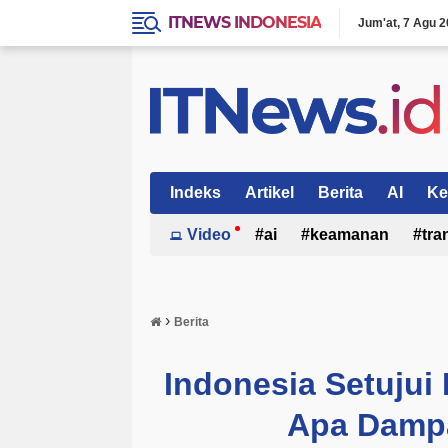
ITNEWS INDONESIA
Jum'at
7 Agu 2
Indeks
Artikel
Berita
AI
Ke
Video
ai
keamanan
tra
›
Berita
Indonesia Setujui 
Apa Dampa