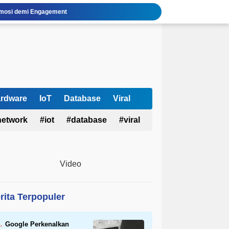
 Emosi demi Engagement
gi Otak
 Tanpa OpenAI
isasi Afiliasi Instagram
uh AI Fluency?
san Fitur, Cara Pakai & Keamanan
i UMKM Juli 2026
set Kuantum & Siber Kanada
rdware
IoT
Database
Viral
 2026 Terlengkap
network
iot
database
viral
a Susah Berhenti Refresh Timeline?
Video
rita Terpopuler
Google Perkenalkan