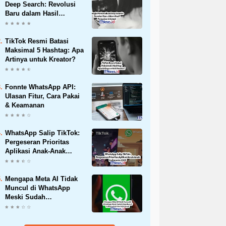
Deep Search: Revolusi
Baru dalam Hasil
Pencarian Internet
TikTok Resmi Batasi
Maksimal 5 Hashtag: Apa
Artinya untuk Kreator?
Fonnte WhatsApp API:
Ulasan Fitur, Cara Pakai
& Keamanan
WhatsApp Salip TikTok:
Pergeseran Prioritas
Aplikasi Anak-Anak
Indonesia 2025
Mengapa Meta AI Tidak
Muncul di WhatsApp
Meski Sudah
Diperbarui? Ini
Penyebab dan
Solusinya!