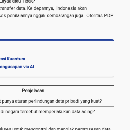
Layak atau Tidak?
transfer data. Ke depannya, Indonesia akan
oses penilaiannya nggak sembarangan juga.
Otoritas PDP
utasi Kuantum
 Pengucapan via AI
Penjelasan
 punya aturan perlindungan data pribadi yang kuat?
di negara tersebut memperlakukan data asing?
 akses untuk mengontrol dan menolak pemrosesan data