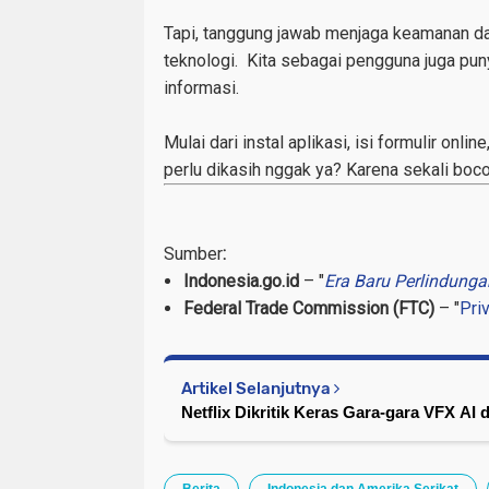
Tapi, tanggung jawab menjaga keamanan da
teknologi. Kita sebagai pengguna juga puny
informasi.
Mulai dari instal aplikasi, isi formulir onli
perlu dikasih nggak ya? Karena sekali boc
Sumber
:
Indonesia.go.id
– "
Era Baru Perlindunga
Federal Trade Commission (FTC)
– "
Pri
Artikel Selanjutnya
Netflix Dikritik Keras Gara-gara VFX AI 
Berita
Indonesia dan Amerika Serikat